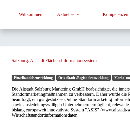
Zum
Inhalt
springen
Willkommen
Aktuelles
Kompetenzen
Salzburg: Altstadt Flächen Informationssystem
Einzelhandelsentwicklung
Orts-/Stadt-/Regionalentwicklung
Markt- un
Die Altstadt Salzburg Marketing GmbH beabsichtigte, die inners
Standortmarketingmaßnahmen zu verbessern. Daher wurde di
beauftragt, ein gis-gestütztes Online-Standortmarketing-informa
sowie ansiedelungswilligen Unternehmern ermöglicht, relevante 
bislang europaweit innovativste System "ASIS" (www.altstadt-sa
Wirtschaftstandortinformationsdaten.