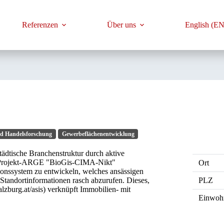
Referenzen
Über uns
English (EN
d Handelsforschung
Gewerbeflächenentwicklung
tädtische Branchenstruktur durch aktive
e Projekt-ARGE "BioGis-CIMA-Nikt"
Ort
tionssystem zu entwickeln, welches ansässigen
PLZ
Standortinformationen rasch abzurufen. Dieses,
lzburg.at/asis) verknüpft Immobilien- mit
Einwoh