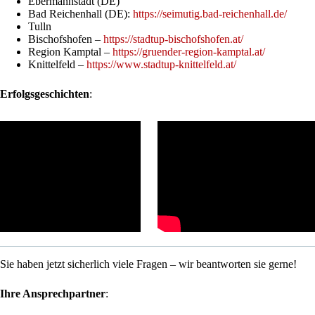
Ebermannstadt (DE)
Bad Reichenhall (DE):
https://seimutig.bad-reichenhall.de/
Tulln
Bischofshofen –
https://stadtup-bischofshofen.at/
Region Kamptal –
https://gruender-region-kamptal.at/
Knittelfeld –
https://www.stadtup-knittelfeld.at/
Erfolgsgeschichten
:
Sie haben jetzt sicherlich viele Fragen – wir beantworten sie gerne!
Ihre Ansprechpartner
: