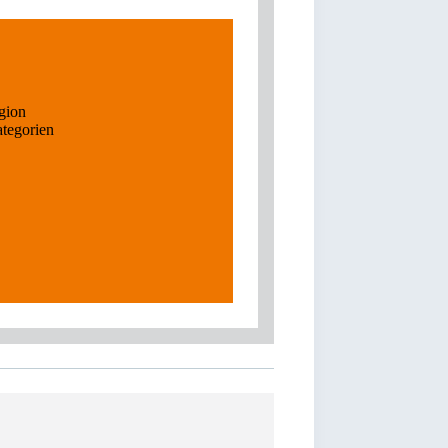
gion
ategorien