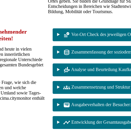
Ortes geben. Sie bilden die Grundlage für St
Entscheidungen in Bereichen wie Stadtentwi
Bildung, Mobilität oder Tourismus.
unehmender
Vor-Ort Check des jeweiligen Or
iten!
d heute in vielen
Zusammenfassung der soziodem
n innerörtlichen
 regionale Unterschiede
 gesamten Bundesgebiet
Analyse und Beurteilung Kaufkr
 Frage, wie sich die
Zusammensetzung und Struktur
ben und welche
 Umland sowie Tages-
cima.citymonitor enthält
Ausgabeverhalten der Besucher
Entwicklung der Gesamtausgab