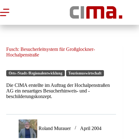
Zum
Inhalt
springen
Fusch: Besucherleitsystem für Großglockner-
Hochalpenstraße
Orts-/Stadt-/Regionalentwicklung
Tourismuswirtschaft
Die CIMA erstellte im Auftrag der Hochalpenstraßen
AG ein neuartiges Besucherhinweis- und -
beschilderungskonzept.
Roland Murauer
April 2004