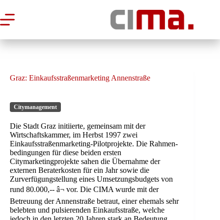
Zum
Inhalt
springen
Graz: Einkaufsstraßenmarketing Annenstraße
Citymanagement
Die Stadt Graz initiierte, gemeinsam mit der
Wirtschaftskammer, im Herbst 1997 zwei
Einkaufsstraßenmarketing-Pilotprojekte. Die Rahmen-
bedingungen für diese beiden ersten
Citymarketingprojekte sahen die Übernahme der
externen Beraterkosten für ein Jahr sowie die
Zurverfügungstellung eines Umsetzungsbudgets von
rund 80.000,-- â¬ vor. Die CIMA wurde mit der
Betreuung der Annenstraße betraut, einer ehemals sehr
belebten und pulsierenden Einkaufsstraße, welche
jedoch in den letzten 20 Jahren stark an Bedeutung