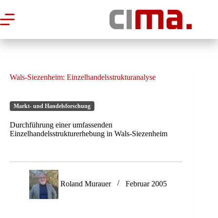
Zum
Inhalt
springen
Wals-Siezenheim: Einzelhandelsstrukturanalyse
Markt- und Handelsforschung
Durchführung einer umfassenden
Einzelhandelsstrukturerhebung in Wals-Siezenheim
Roland Murauer
Februar 2005