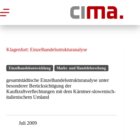
Zum
Inhalt
springen
Klagenfurt: Einzelhandelsstrukturanalyse
Einzelhandelsentwicklung
Markt- und Handelsforschung
gesamtstädtische Einzelhandelsstrukturanalyse unter
besonderer Berücksichtigung der
Kaufkraftverflechtungen mit dem Kärntner-slowenisch-
italienischem Umland
Juli 2009