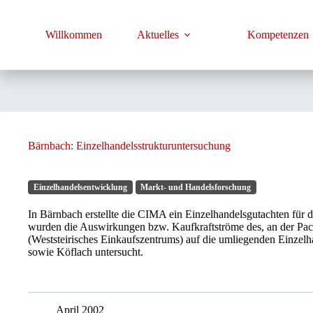
Zum
Inhalt
springen
Willkommen
Aktuelles
Kompetenzen
Bärnbach: Einzelhandelsstrukturuntersuchung
Einzelhandelsentwicklung
Markt- und Handelsforschung
In Bärnbach erstellte die CIMA ein Einzelhandelsgutachten für
wurden die Auswirkungen bzw. Kaufkraftströme des, an der P
(Weststeirisches Einkaufszentrums) auf die umliegenden Einzel
sowie Köflach untersucht.
April 2002