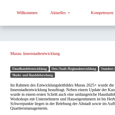
Zum
Inhalt
springen
Willkommen
Aktuelles
Kompetenzen
Murau: Innenstadtentwicklung
Einzelhandelsentwicklung
Orts-/Stadt-/Regionalentwicklung
Standort-
Markt- und Handelsforschung
Im Rahmen des Entwicklungsleitbildes Murau 2025+ wurde die 
Innenstadtentwicklung beauftragt. Neben einem Update der Kauf
wurde in einem ersten Schritt auch eine umfangreiche Haushalts
Workshops mit Unternehmern und Hauseigentümern ist bis Herbs
Schwerpunkte liegen in der Belebung der Altstadt sowie im Aufb
Quartiersmanagements.