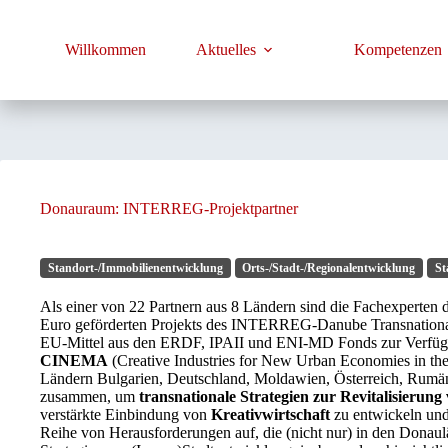
Zum
Inhalt
springen
Willkommen
Aktuelles
Kompetenzen
Donauraum: INTERREG-Projektpartner
Standort-/Immobilienentwicklung
Orts-/Stadt-/Regionalentwicklung
St
Als einer von 22 Partnern aus 8 Ländern sind die Fachexperten 
Euro geförderten Projekts des INTERREG-Danube Transnationa
EU-Mittel aus den ERDF, IPAII und ENI-MD Fonds zur Verfügu
CINEMA
(Creative Industries for New Urban Economies in the
Ländern Bulgarien, Deutschland, Moldawien, Österreich, Rumä
zusammen, um
transnationale Strategien zur Revitalisierung
verstärkte Einbindung von
Kreativwirtschaft
zu entwickeln und
Reihe von Herausforderungen auf, die (nicht nur) in den Donaul