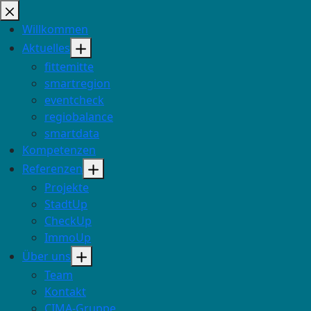
Zum
Inhalt
Willkommen
springen
Aktuelles
fittemitte
smartregion
eventcheck
regiobalance
smartdata
Kompetenzen
Referenzen
Projekte
StadtUp
CheckUp
ImmoUp
Über uns
Team
Kontakt
CIMA-Gruppe