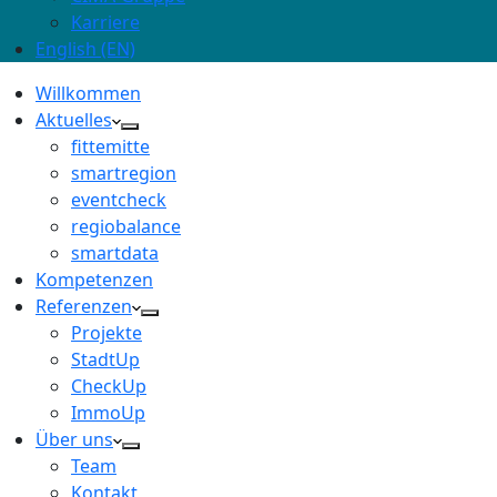
Karriere
English (EN)
Willkommen
Aktuelles
fittemitte
smartregion
eventcheck
regiobalance
smartdata
Kompetenzen
Referenzen
Projekte
StadtUp
CheckUp
ImmoUp
Über uns
Team
Kontakt