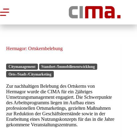
Zum
Inhalt
springen
Hermagor: Ortskernbelebung
Citymanagement
Standort-/Immobilienentwicklung
Orts-/Stadt-/Citymarketing
Zur nachhaltigen Belebung des Ortskerns von
Hermagor wurde die CIMA für ein 2jähriges
Umsetzungsmanagement engagiert. Die Schwerpunkte
des Arbeitsprogramms liegen im Aufbau eines
professionellen Ortsmarketings, gezielten Maßnahmen
zur Reduktion der Geschäftsleerstände sowie in der
Erarbeitung eines Nutzungskonzepts für das in die Jahre
gekommene Veranstaltungszentrums.