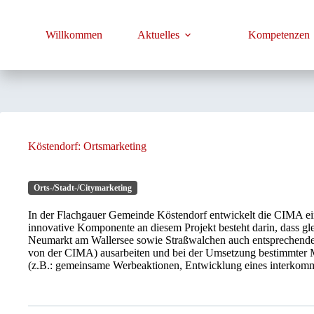
Zum
Inhalt
springen
Willkommen
Aktuelles
Kompetenzen
Köstendorf: Ortsmarketing
Orts-/Stadt-/Citymarketing
In der Flachgauer Gemeinde Köstendorf entwickelt die CIMA ei
innovative Komponente an diesem Projekt besteht darin, dass gl
Neumarkt am Wallersee sowie Straßwalchen auch entsprechende 
von der CIMA) ausarbeiten und bei der Umsetzung bestimmter
(z.B.: gemeinsame Werbeaktionen, Entwicklung eines interkommu