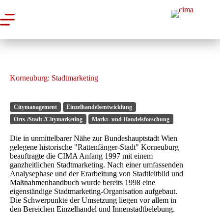
Zum
Inhalt
springen
Korneuburg: Stadtmarketing
Citymanagement
Einzelhandelsentwicklung
Orts-/Stadt-/Citymarketing
Markt- und Handelsforschung
Die in unmittelbarer Nähe zur Bundeshauptstadt Wien
gelegene historische "Rattenfänger-Stadt" Korneuburg
beauftragte die CIMA Anfang 1997 mit einem
ganzheitlichen Stadtmarketing. Nach einer umfassenden
Analysephase und der Erarbeitung von Stadtleitbild und
Maßnahmenhandbuch wurde bereits 1998 eine
eigenständige Stadtmarketing-Organisation aufgebaut.
Die Schwerpunkte der Umsetzung liegen vor allem in
den Bereichen Einzelhandel und Innenstadtbelebung.