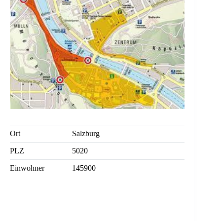
Ort
Salzburg
PLZ
5020
Einwohner
145900