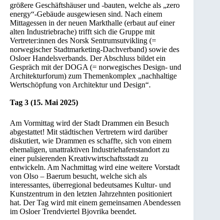
größere Geschäftshäuser und -bauten, welche als „zero
energy“-Gebäude ausgewiesen sind. Nach einem
Mittagessen in der neuen Markthalle (erbaut auf einer
alten Industriebrache) trifft sich die Gruppe mit
Vertreter:innen des Norsk Sentrumsutvikling (=
norwegischer Stadtmarketing-Dachverband) sowie des
Osloer Handelsverbands. Der Abschluss bildet ein
Gespräch mit der DOGA (= norwegisches Design- und
Architekturforum) zum Themenkomplex „nachhaltige
Wertschöpfung von Architektur und Design“.
Tag 3 (15. Mai 2025)
Am Vormittag wird der Stadt Drammen ein Besuch
abgestattet! Mit städtischen Vertretern wird darüber
diskutiert, wie Drammen es schaffte, sich von einem
ehemaligen, unattraktiven Industriehafenstandort zu
einer pulsierenden Kreativwirtschaftsstadt zu
entwickeln. Am Nachmittag wird eine weitere Vorstadt
von Olso – Baerum besucht, welche sich als
interessantes, überregional bedeutsames Kultur- und
Kunstzentrum in den letzten Jahrzehnten positioniert
hat. Der Tag wird mit einem gemeinsamen Abendessen
im Osloer Trendviertel Bjovrika beendet.